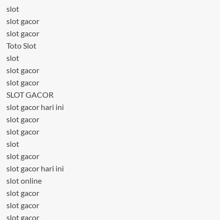
slot
slot gacor
slot gacor
Toto Slot
slot
slot gacor
slot gacor
SLOT GACOR
slot gacor hari ini
slot gacor
slot gacor
slot
slot gacor
slot gacor hari ini
slot online
slot gacor
slot gacor
slot gacor