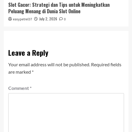
Slot Gacor: Strategi dan Tips untuk Meningkatkan
Peluang Menang di Dunia Slot Online
July 2, 2026
easypetrel37
0
Leave a Reply
Your email address will not be published.
Required fields
are marked
*
Comment
*