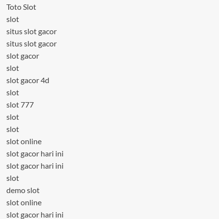
Toto Slot
slot
situs slot gacor
situs slot gacor
slot gacor
slot
slot gacor 4d
slot
slot 777
slot
slot
slot online
slot gacor hari ini
slot gacor hari ini
slot
demo slot
slot online
slot gacor hari ini