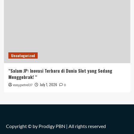
Uncategorized
“Salam JP: Inovasi Terbaru di Dunia Slot yang Sedang
Menggebrak! “
July 1, 2026
easypetrel37
0
Copyright © by
Prodigy PBN
| All rights reserved