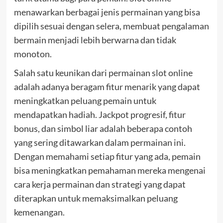
menawarkan berbagai jenis permainan yang bisa
dipilih sesuai dengan selera, membuat pengalaman
bermain menjadi lebih berwarna dan tidak
monoton.
Salah satu keunikan dari permainan slot online
adalah adanya beragam fitur menarik yang dapat
meningkatkan peluang pemain untuk
mendapatkan hadiah. Jackpot progresif, fitur
bonus, dan simbol liar adalah beberapa contoh
yang sering ditawarkan dalam permainan ini.
Dengan memahami setiap fitur yang ada, pemain
bisa meningkatkan pemahaman mereka mengenai
cara kerja permainan dan strategi yang dapat
diterapkan untuk memaksimalkan peluang
kemenangan.