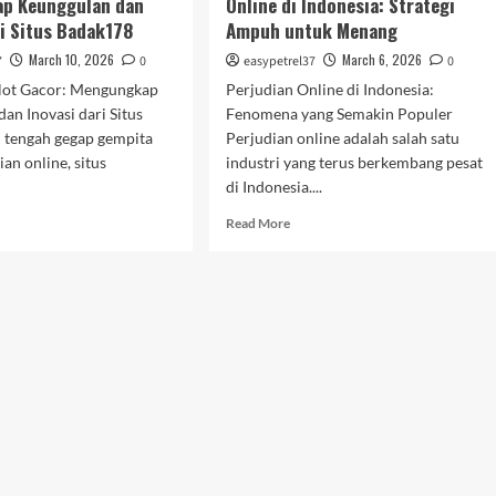
p Keunggulan dan
Online di Indonesia: Strategi
uhan
yang
ri Situs Badak178
a
Ampuh untuk Menang
Sedang
gga
Viral
March 10, 2026
March 6, 2026
7
0
easypetrel37
0
ino
dan
Slot Gacor: Mengungkap
ine
Perjudian Online di Indonesia:
Menjadi
an Inovasi dari Situs
Fenomena yang Semakin Populer
Inspirasi
Para
 tengah gegap gempita
Perjudian online adalah salah satu
Penggemar
an online, situs
industri yang terus berkembang pesat
Kasino!
di Indonesia....
d
Read
Read More
e
more
ut
about
ia
Menjelajahi
i
Ragam
Perjudian
or:
Online
gungkap
di
nggulan
Indonesia:
Strategi
vasi
Ampuh
untuk
s
Menang
ak178