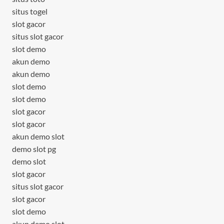
situs togel
slot gacor
situs slot gacor
slot demo
akun demo
akun demo
slot demo
slot demo
slot gacor
slot gacor
akun demo slot
demo slot pg
demo slot
slot gacor
situs slot gacor
slot gacor
slot demo
akun demo slot