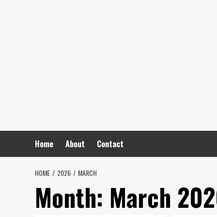
Skip
to
content
Home
About
Contact
HOME
2026
MARCH
Month:
March 202