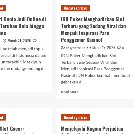
ed
Uncategorized
i Dunia Judi Online di
IDN Poker Menghadirkan Slot
 Taruhan Bola hingga
Terbaru yang Sedang Viral dan
ine
Menjadi Inspirasi Para
Penggemar Kasino!
March 21, 2026
7
0
March 15, 2026
easypetrel37
0
line telah menjadi topik
ersial di Indonesia dalam
IDN Poker Menghadirkan Slot
hun terakhir. Meskipun
Terbaru yang Sedang Viral dan
sarkan undang-undang di
Menjadi Inspirasi Para Penggemar
Kasino! IDN Poker kembali membuat
gebrakan di...
d
e
Read
Read More
ut
more
yelusuri
about
ia
IDN
i
Poker
ed
Uncategorized
ine
Menghadirkan
Slot
 Slot Gacor:
Menjelajahi Ragam Perjudian
onesia:
Terbaru