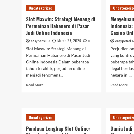
Uncategorized
Uncategoriz
Slot Maxwin: Strategi Menang di
Menyelusur
Permainan Habanero di Pasar
Indonesia:
Judi Online Indonesia
Casino Onl
March 27, 2026
easypetrel37
0
easypetrel3
Slot Maxwin: Strategi Menang di
Perjudian on
Permainan Habanero di Pasar Judi
yang kontrov
Online Indonesia Dalam beberapa
beberapa ta
tahun terakhir, perjudian online
ilegal berda
menjadi fenomena...
negara ini,...
Read
Rea
Read More
Read More
more
mor
about
abo
Slot
Men
Maxwin:
Dun
Strategi
Jud
Uncategorized
Uncategoriz
Menang
Onl
di
di
Panduan Lengkap Slot Online:
Dunia Judi
Permainan
Ind