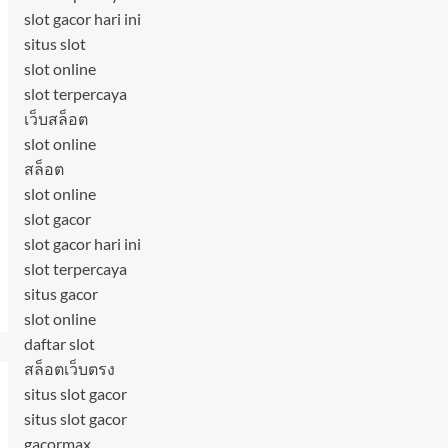
slot gacor hari ini
situs slot
slot online
slot terpercaya
เว็บสล็อต
slot online
สล็อต
slot online
slot gacor
slot gacor hari ini
slot terpercaya
situs gacor
slot online
daftar slot
สล็อตเว็บตรง
situs slot gacor
situs slot gacor
gacormax