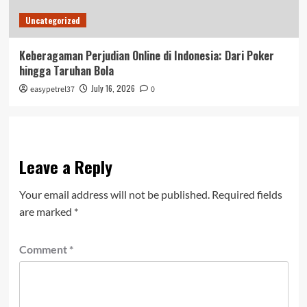
Uncategorized
Keberagaman Perjudian Online di Indonesia: Dari Poker
hingga Taruhan Bola
July 16, 2026
easypetrel37
0
Leave a Reply
Your email address will not be published.
Required fields
are marked
*
Comment
*