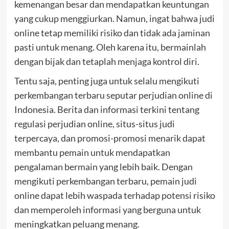
kemenangan besar dan mendapatkan keuntungan
yang cukup menggiurkan. Namun, ingat bahwa judi
online tetap memiliki risiko dan tidak ada jaminan
pasti untuk menang. Oleh karena itu, bermainlah
dengan bijak dan tetaplah menjaga kontrol diri.
Tentu saja, penting juga untuk selalu mengikuti
perkembangan terbaru seputar perjudian online di
Indonesia. Berita dan informasi terkini tentang
regulasi perjudian online, situs-situs judi
terpercaya, dan promosi-promosi menarik dapat
membantu pemain untuk mendapatkan
pengalaman bermain yang lebih baik. Dengan
mengikuti perkembangan terbaru, pemain judi
online dapat lebih waspada terhadap potensi risiko
dan memperoleh informasi yang berguna untuk
meningkatkan peluang menang.