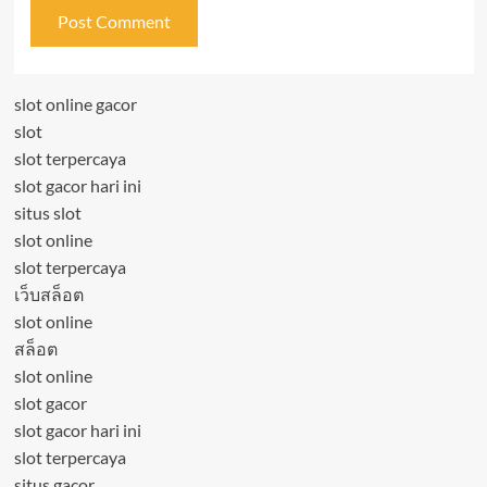
slot online gacor
slot
slot terpercaya
slot gacor hari ini
situs slot
slot online
slot terpercaya
เว็บสล็อต
slot online
สล็อต
slot online
slot gacor
slot gacor hari ini
slot terpercaya
situs gacor