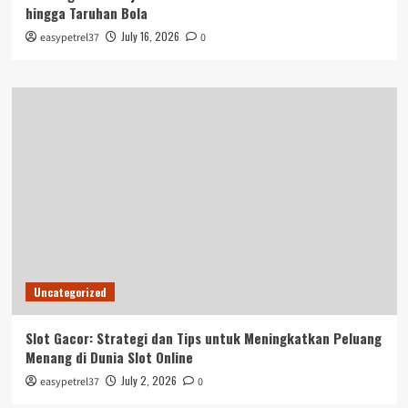
hingga Taruhan Bola
July 16, 2026
easypetrel37
0
Uncategorized
Slot Gacor: Strategi dan Tips untuk Meningkatkan Peluang
Menang di Dunia Slot Online
July 2, 2026
easypetrel37
0