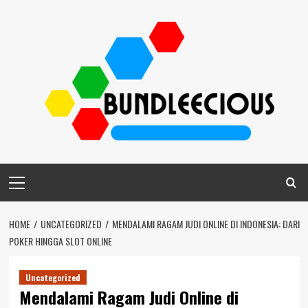
Skip
to
content
Primary
Menu
HOME
UNCATEGORIZED
MENDALAMI RAGAM JUDI ONLINE DI INDONESIA: DARI
POKER HINGGA SLOT ONLINE
Uncategorized
Mendalami Ragam Judi Online di