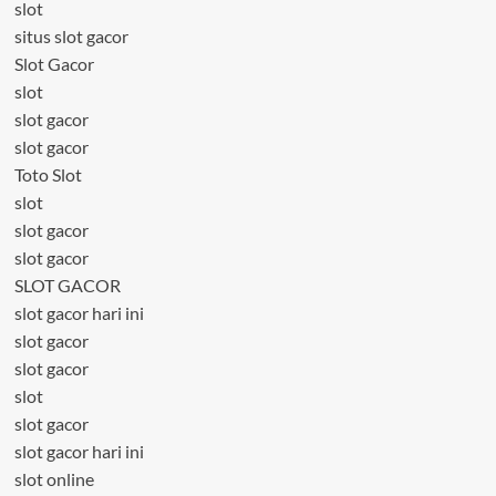
slot
situs slot gacor
Slot Gacor
slot
slot gacor
slot gacor
Toto Slot
slot
slot gacor
slot gacor
SLOT GACOR
slot gacor hari ini
slot gacor
slot gacor
slot
slot gacor
slot gacor hari ini
slot online