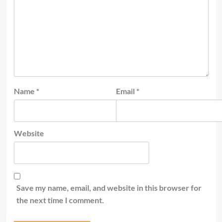
Name
*
Email
*
Website
Save my name, email, and website in this browser for
the next time I comment.