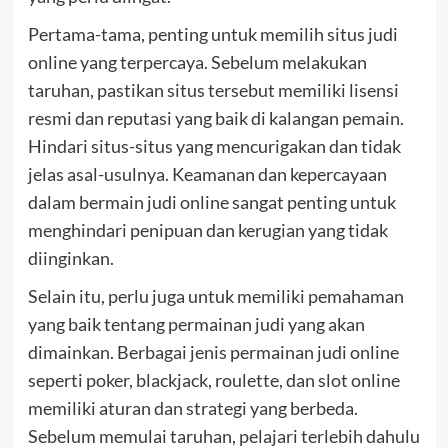
Pertama-tama, penting untuk memilih situs judi
online yang terpercaya. Sebelum melakukan
taruhan, pastikan situs tersebut memiliki lisensi
resmi dan reputasi yang baik di kalangan pemain.
Hindari situs-situs yang mencurigakan dan tidak
jelas asal-usulnya. Keamanan dan kepercayaan
dalam bermain judi online sangat penting untuk
menghindari penipuan dan kerugian yang tidak
diinginkan.
Selain itu, perlu juga untuk memiliki pemahaman
yang baik tentang permainan judi yang akan
dimainkan. Berbagai jenis permainan judi online
seperti poker, blackjack, roulette, dan slot online
memiliki aturan dan strategi yang berbeda.
Sebelum memulai taruhan, pelajari terlebih dahulu