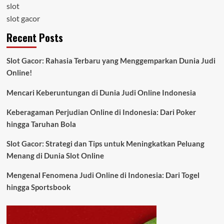
slot
slot gacor
Recent Posts
Slot Gacor: Rahasia Terbaru yang Menggemparkan Dunia Judi
Online!
Mencari Keberuntungan di Dunia Judi Online Indonesia
Keberagaman Perjudian Online di Indonesia: Dari Poker
hingga Taruhan Bola
Slot Gacor: Strategi dan Tips untuk Meningkatkan Peluang
Menang di Dunia Slot Online
Mengenal Fenomena Judi Online di Indonesia: Dari Togel
hingga Sportsbook