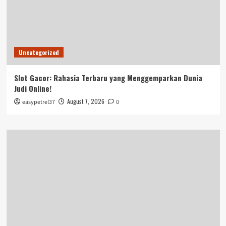
Uncategorized
Slot Gacor: Rahasia Terbaru yang Menggemparkan Dunia
Judi Online!
August 7, 2026
easypetrel37
0