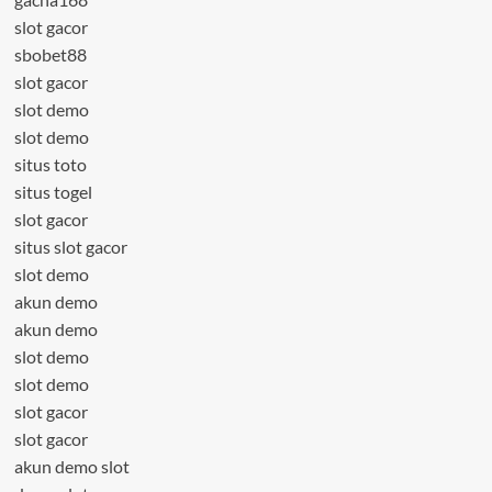
slot gacor
sbobet88
slot gacor
slot demo
slot demo
situs toto
situs togel
slot gacor
situs slot gacor
slot demo
akun demo
akun demo
slot demo
slot demo
slot gacor
slot gacor
akun demo slot