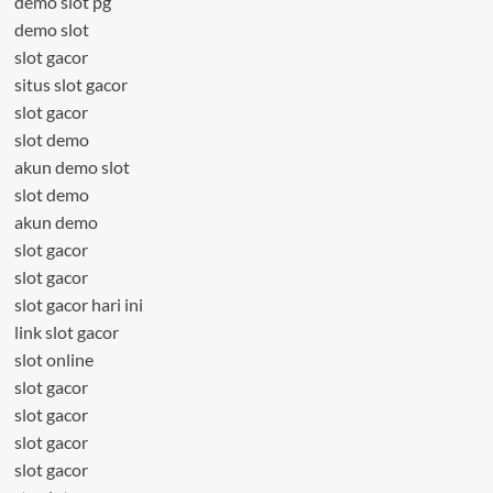
demo slot pg
demo slot
slot gacor
situs slot gacor
slot gacor
slot demo
akun demo slot
slot demo
akun demo
slot gacor
slot gacor
slot gacor hari ini
link slot gacor
slot online
slot gacor
slot gacor
slot gacor
slot gacor